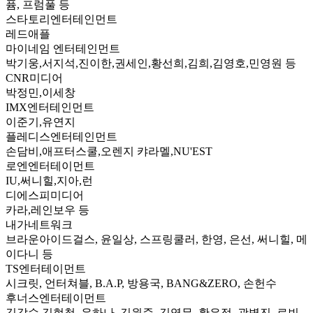
퓸, 프럼풀 등
스타토리엔터테인먼트
레드애플
마이네임 엔터테인먼트
박기웅,서지석,진이한,권세인,황선희,김희,김영호,민영원 등
CNR미디어
박정민,이세창
IMX엔터테인먼트
이준기,유연지
플레디스엔터테인먼트
손담비,애프터스쿨,오렌지 캬라멜,NU'EST
로엔엔터테이먼트
IU,써니힐,지아,런
디에스피미디어
카라,레인보우 등
내가네트워크
브라운아이드걸스, 윤일상, 스프링쿨러, 한영, 은선, 써니힐, 메
이다니 등
TS엔터테이먼트
시크릿, 언터쳐블, B.A.P, 방용국, BANG&ZERO, 손헌수
후너스엔터테이먼트
김갑수,김현철, 유하나, 김원준, 김영무, 황은정, 곽병진, 로빈