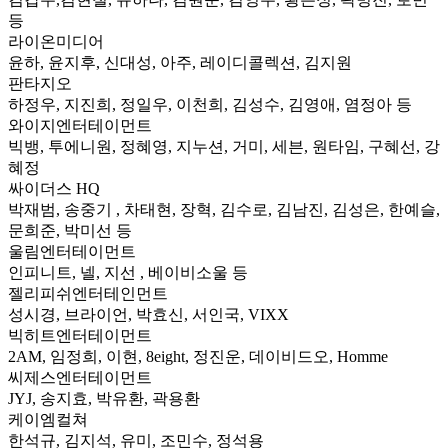
등
라이온미디어
윤하, 윤지후, 신대성, 아주, 레이디콜렉션, 김지원
판타지오
하정우, 지진희, 정일우, 이천희, 김성수, 김영애, 염정아 등
와이지엔터테이먼트
빅뱅, 투에니원, 정혜영, 지누션, 거미, 세븐, 원타임, 구혜선, 강
혜정
싸이더스 HQ
박재범, 송중기 , 차태현, 장혁, 김수로, 김남진, 김성은, 한예슬,
문희준, 박미선 등
울림엔터테이먼트
인피니트, 넬, 지선 , 베이비소울 등
젤리피쉬엔터테인먼트
성시경, 브라이언, 박효신, 서인국, VIXX
빅히트엔터테이먼트
2AM, 임정희, 이현, 8eight, 정진운, 데이비드오, Homme
씨제스엔터테이먼트
JYJ, 송지효, 박유환, 곽용환
케이엠컬쳐
한석규, 김지석, 유미, 조민수, 정석용