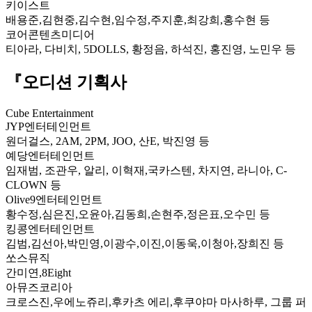
키이스트
배용준,김현중,김수현,임수정,주지훈,최강희,홍수현 등
코어콘텐츠미디어
티아라, 다비치, 5DOLLS, 황정음, 하석진, 홍진영, 노민우 등
『오디션 기획사
Cube Entertainment
JYP엔터테인먼트
원더걸스, 2AM, 2PM, JOO, 산E, 박진영 등
예당엔터테인먼트
임재범, 조관우, 알리, 이혁재,국카스텐, 차지연, 라니아, C-
CLOWN 등
Olive9엔터테인먼트
황수정,심은진,오윤아,김동희,손현주,정은표,오수민 등
킹콩엔터테인먼트
김범,김선아,박민영,이광수,이진,이동욱,이청아,장희진 등
쏘스뮤직
간미연,8Eight
아뮤즈코리아
크로스진,우에노쥬리,후카츠 에리,후쿠야마 마사하루, 그룹 퍼