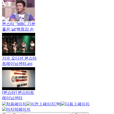
본스타 "MBC 기분
좋은 날[백청강 손
진영 이태권]"편
가수 오디션 본스타
트레이닝센터.avi
[본스타] 본스타트
레이닝센터
7
8
9