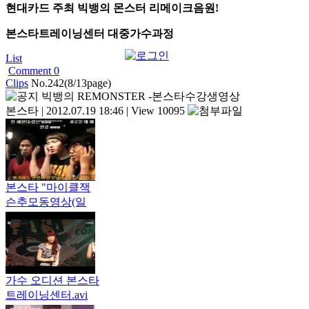
현대카드 주최 빅뱅의 몬스터 리메이크음원!
본스타트레이닝센터 대중가수과정
List
Comment
0
Clips
No.242(8/13page)
빅뱅의 REMONSTER -본스타수강생영상
본스타
|
2012.07.19 18:46
|
View 10095
본스타 "마이클잭
슨추모동영상(일
본)" 영상
가수 오디션 본스타
트레이닝센터.avi